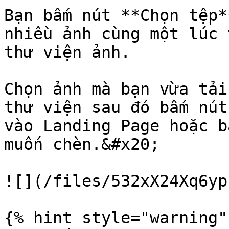
Bạn bấm nút **Chọn tệp*
nhiều ảnh cùng một lúc 
thư viện ảnh.

Chọn ảnh mà bạn vừa tải
thư viện sau đó bấm nút
vào Landing Page hoặc b
muốn chèn.&#x20;

![](/files/532xX24Xq6yp
{% hint style="warning" 