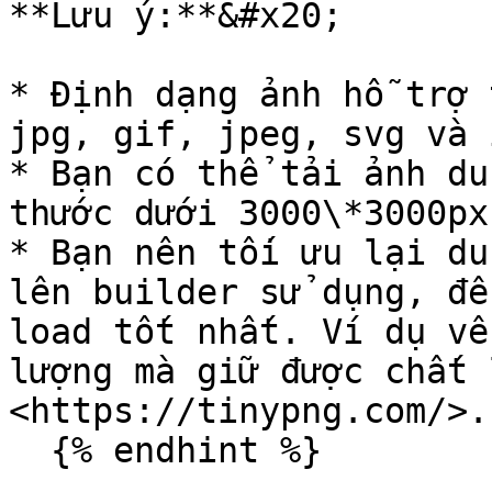
**Lưu ý:**&#x20;

* Định dạng ảnh hỗ trợ 
jpg, gif, jpeg, svg và i
* Bạn có thể tải ảnh du
thước dưới 3000\*3000px.
* Bạn nên tối ưu lại du
lên builder sử dụng, để
load tốt nhất. Ví dụ về
lượng mà giữ được chất 
<https://tinypng.com/>.

  {% endhint %}
