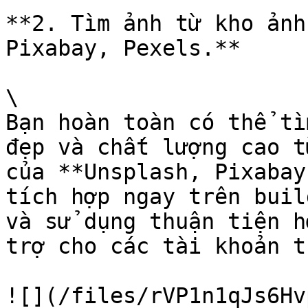
**2. Tìm ảnh từ kho ảnh
Pixabay, Pexels.**

\

Bạn hoàn toàn có thể tì
đẹp và chất lượng cao t
của **Unsplash, Pixabay
tích hợp ngay trên buil
và sử dụng thuận tiện h
trợ cho các tài khoản t
![](/files/rVP1n1qJs6Hv