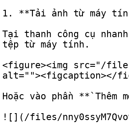
1. **Tải ảnh từ máy tính
Tại thanh công cụ nhanh
tệp từ máy tính.

<figure><img src="/file
alt=""><figcaption></fi
Hoặc vào phần **`Thêm m
![](/files/nny0ssyM7Qvo