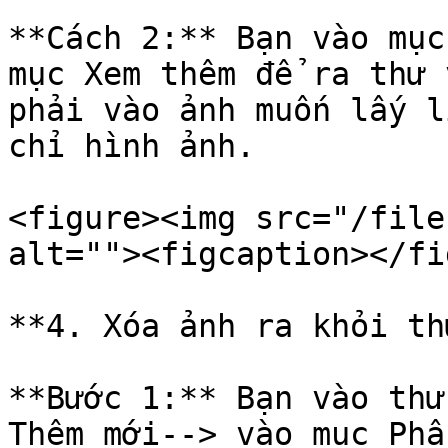
**Cách 2:** Bạn vào mục
mục Xem thêm để ra thư 
phải vào ảnh muốn lấy l
chỉ hình ảnh.

<figure><img src="/file
alt=""><figcaption></fi
**4. Xóa ảnh ra khỏi th
**Bước 1:** Bạn vào thư
Thêm mới--> vào mục Phầ