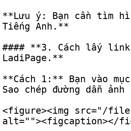
**Lưu ý: Bạn cần tìm hì
Tiếng Anh.**

#### **3. Cách lấy link
LadiPage.**

**Cách 1:** Bạn vào mục
Sao chép đường dẫn ảnh 
<figure><img src="/file
alt=""><figcaption></fi