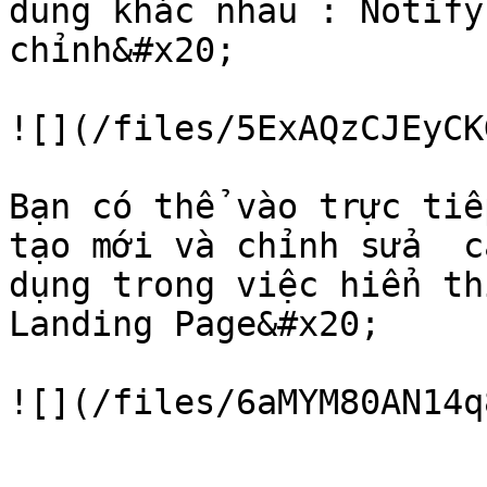
dung khác nhau : Notify
chỉnh&#x20;

![](/files/5ExAQzCJEyCK
Bạn có thể vào trực tiế
tạo mới và chỉnh sửa  c
dụng trong việc hiển th
Landing Page&#x20;
