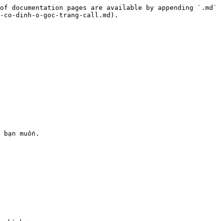
of documentation pages are available by appending `.md` 
-co-dinh-o-goc-trang-call.md).

 bạn muốn.
