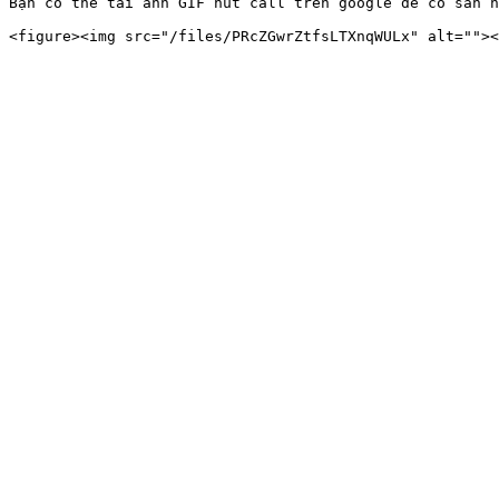
Bạn có thể tải ảnh GIF nút call trên google để có sẵn h