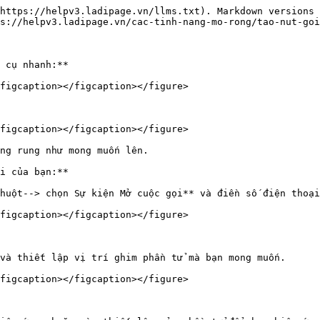
https://helpv3.ladipage.vn/llms.txt). Markdown versions 
s://helpv3.ladipage.vn/cac-tinh-nang-mo-rong/tao-nut-goi
 cụ nhanh:**

figcaption></figcaption></figure>

figcaption></figcaption></figure>

ng rung như mong muốn lên.

i của bạn:**

huột--> chọn Sự kiện Mở cuộc gọi** và điền số điện thoại
figcaption></figcaption></figure>

và thiết lập vị trí ghim phần tử mà bạn mong muốn.

figcaption></figcaption></figure>
