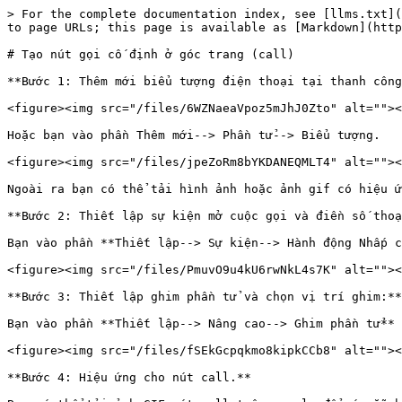
> For the complete documentation index, see [llms.txt](
to page URLs; this page is available as [Markdown](http
# Tạo nút gọi cố định ở góc trang (call)

**Bước 1: Thêm mới biểu tượng điện thoại tại thanh công
<figure><img src="/files/6WZNaeaVpoz5mJhJ0Zto" alt=""><
Hoặc bạn vào phần Thêm mới--> Phần tử--> Biểu tượng.

<figure><img src="/files/jpeZoRm8bYKDANEQMLT4" alt=""><
Ngoài ra bạn có thể tải hình ảnh hoặc ảnh gif có hiệu ứ
**Bước 2: Thiết lập sự kiện mở cuộc gọi và điền số thoạ
Bạn vào phần **Thiết lập--> Sự kiện--> Hành động Nhấp c
<figure><img src="/files/PmuvO9u4kU6rwNkL4s7K" alt=""><
**Bước 3: Thiết lập ghim phần tử và chọn vị trí ghim:**

Bạn vào phần **Thiết lập--> Nâng cao--> Ghim phần tử** 
<figure><img src="/files/fSEkGcpqkmo8kipkCCb8" alt=""><
**Bước 4: Hiệu ứng cho nút call.**
