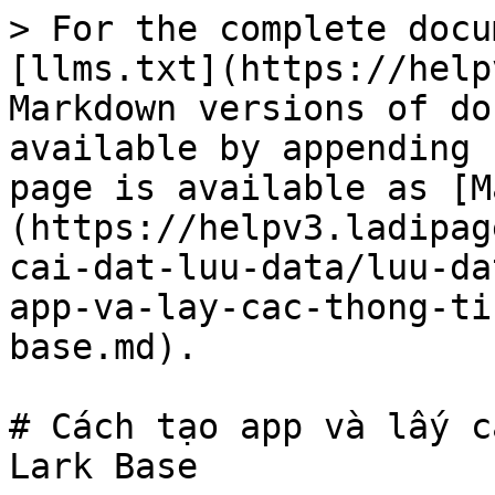
> For the complete docu
[llms.txt](https://help
Markdown versions of do
available by appending 
page is available as [M
(https://helpv3.ladipag
cai-dat-luu-data/luu-da
app-va-lay-cac-thong-ti
base.md).

# Cách tạo app và lấy c
Lark Base
