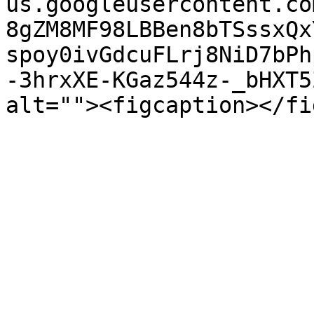
us.googleusercontent.co
8gZM8MF98LBBen8bTSssxQx
spoy0ivGdcuFLrj8NiD7bPh
-3hrxXE-KGaz544z-_bHXT5