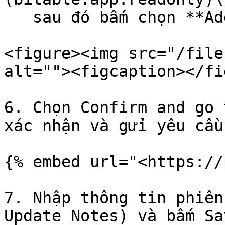
   sau đó bấm chọn **Add in Bulk.**

<figure><img src="/file
alt=""><figcaption></fi
6. Chọn Confirm and go 
xác nhận và gửi yêu cầu
{% embed url="<https://
7. Nhập thông tin phiên
Update Notes) và bấm Sa