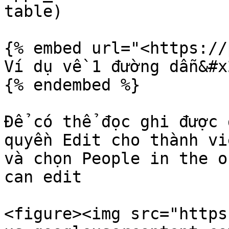
table)

{% embed url="<https://
Ví dụ về 1 đường dẫn&#x2
{% endembed %}

Để có thể đọc ghi được 
quyền Edit cho thành vi
và chọn People in the o
can edit

<figure><img src="https