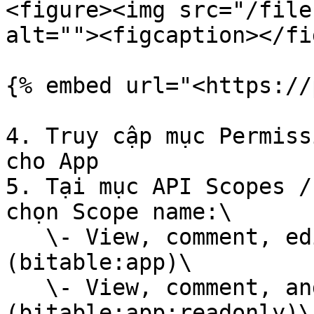
<figure><img src="/file
alt=""><figcaption></fi
{% embed url="<https://
4. Truy cập mục Permiss
cho App

5. Tại mục API Scopes /
chọn Scope name:\

   \- View, comment, edit and manage Base 
(bitable:app)\

   \- View, comment, and export Base 
(bitable:app:readonly)\
