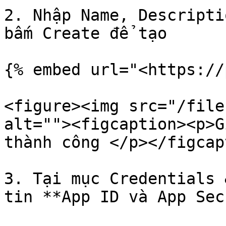
2. Nhập Name, Descripti
bấm Create để tạo

{% embed url="<https://
<figure><img src="/file
alt=""><figcaption><p>G
thành công </p></figcap
3. Tại mục Credentials 
tin **App ID và App Sec