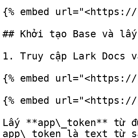
{% embed url="<https://
## Khởi tạo Base và lấy
1. Truy cập Lark Docs v
{% embed url="<https://
{% embed url="<https://
Lấy **app\_token** từ đ
app\_token là text từ s