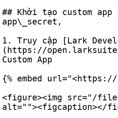
## Khởi tạo custom app 
app\_secret,

1. Truy cập [Lark Devel
(https://open.larksuite
Custom App

{% embed url="<https://
<figure><img src="/file
alt=""><figcaption></fi