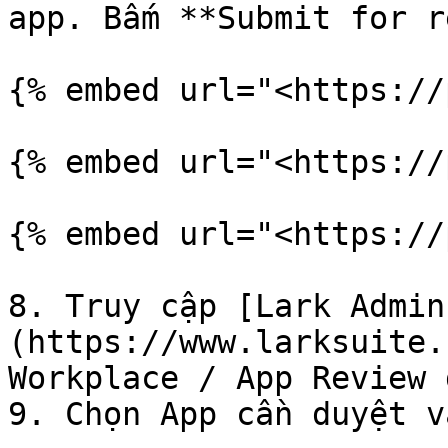
app. Bấm **Submit for r
{% embed url="<https://
{% embed url="<https://
{% embed url="<https://
8. Truy cập [Lark Admin
(https://www.larksuite.
Workplace / App Review 
9. Chọn App cần duyệt v