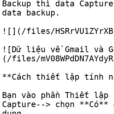
Backup thì data Capture F
data backup.

![](/files/HSRrVU1ZYrXB
![Dữ liệu về Gmail và G
(/files/mV08WPdDN7AYdyR
**Cách thiết lập tính n
Bạn vào phần Thiết lập 
Capture--> chọn **Có** 
dụng.
