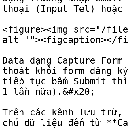
thoại (Input Tel) hoặc 
<figure><img src="/file
alt=""><figcaption></fi
Data dạng Capture Form 
thoát khỏi form đăng ký s
tiếp tục bấm Submit thì
1 lần nữa).&#x20;

Trên các kênh lưu trữ, 
chú dữ liệu đến từ **Ca