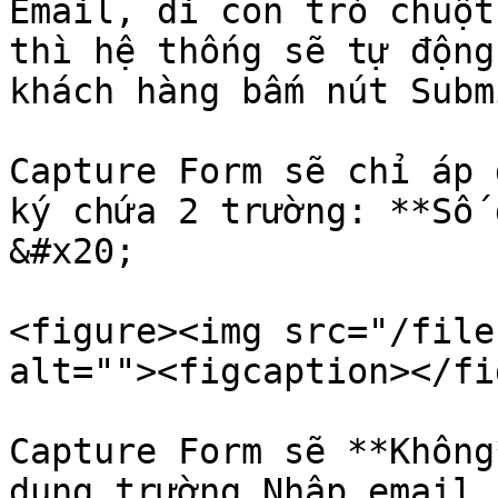
Email, di con trỏ chuột 
thì hệ thống sẽ tự động
khách hàng bấm nút Subm
Capture Form sẽ chỉ áp d
ký chứa 2 trường: **Số 
&#x20;

<figure><img src="/file
alt=""><figcaption></fi
Capture Form sẽ **Không
dụng trường Nhập email 