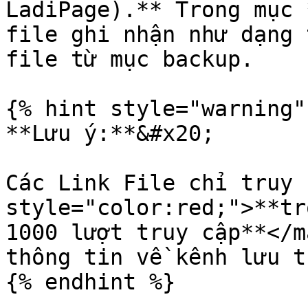
LadiPage).** Trong mục 
file ghi nhận như dạng 
file từ mục backup.

{% hint style="warning" 
**Lưu ý:**&#x20;

Các Link File chỉ truy 
style="color:red;">**tr
1000 lượt truy cập**</m
thông tin về kênh lưu tr