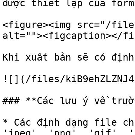
được thiết lập của form 
<figure><img src="/file
alt=""><figcaption></fi
Khi xuất bản sẽ có định
![](/files/kiB9ehZLZNJ4
### **Các lưu ý về trườ
* Các định dạng file ch
'jpeg', 'png', 'gif', '