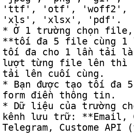
'ttf', 'otf', 'woff2', 
'xls', 'xlsx', 'pdf'.

* Ở 1 trường chọn file,
**tối đa 5 file cùng 1 
tối đa cho 1 lần tải là
lượt từng file lên thì 
tải lên cuối cùng.

* Bạn được tạo tối đa 5
form điền thông tin.

* Dữ liệu của trường ch
kênh lưu trữ: **Email, 
Telegram, Custome API (