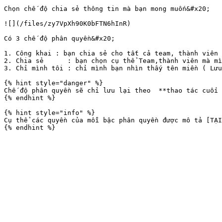
Chọn chế độ chia sẻ thông tin mà bạn mong muốn&#x20;

![](/files/zy7VpXh90K0bFTN6hInR)

Có 3 chế độ phân quyền&#x20;

1. Công khai : bạn chia sẻ cho tất cả team, thành viên 
2. Chia sẻ      : bạn chọn cụ thể Team,thành viên mà mì
3. Chỉ mình tôi : chỉ mình bạn nhìn thấy tên miền ( Lưu
{% hint style="danger" %}

Chế độ phân quyền sẽ chỉ lưu lại theo  **thao tác cuối 
{% endhint %}

{% hint style="info" %}

Cụ thể các quyền của mỗi bậc phân quyền được mô tả [TẠI