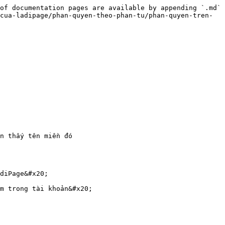
of documentation pages are available by appending `.md` 
cua-ladipage/phan-quyen-theo-phan-tu/phan-quyen-tren-
n thấy tên miền đó

diPage&#x20;

m trong tài khoản&#x20;
