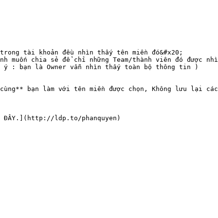
trong tài khoản đều nhìn thấy tên miền đó&#x20;

nh muốn chia sẻ để chỉ những Team/thành viên đó được nhì
 ý : bạn là Owner vẫn nhìn thấy toàn bộ thông tin )

cùng** bạn làm với tên miền được chọn, Không lưu lại các
 ĐÂY.](http://ldp.to/phanquyen)
