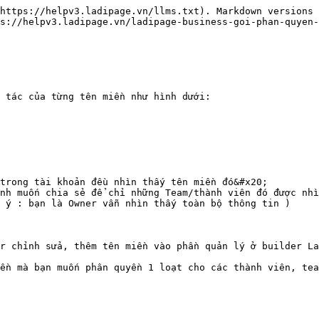
https://helpv3.ladipage.vn/llms.txt). Markdown versions 
s://helpv3.ladipage.vn/ladipage-business-goi-phan-quyen-
 tác của từng tên miền như hình dưới:

trong tài khoản đều nhìn thấy tên miền đó&#x20;

nh muốn chia sẻ để chỉ những Team/thành viên đó được nhì
 ý : bạn là Owner vẫn nhìn thấy toàn bộ thông tin )

r chỉnh sửa, thêm tên miền vào phần quản lý ở builder La
ền mà bạn muốn phân quyền 1 loạt cho các thành viên, tea