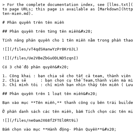
> For the complete documentation index, see [llms.txt](
to page URLs; this page is available as [Markdown](http
ten-mien.md).

# Phân quyền trên tên miền

## Phân quyền trên từng tên miền&#x20;

Tính năng phân quyền cho 1 tên miền nằm trong phần thao
![](/files/vT4qdSHanwYzPr8KrUJL)

![](/files/Ue2VBeZbGuODLND5zqnI)

Có 3 chế độ phân quyền&#x20;

1. Công khai : bạn chia sẻ cho tất cả team, thành viên 
2. Chia sẻ      : bạn chọn cụ thể Team,thành viên mà mì
3. Chỉ mình tôi : chỉ mình bạn nhìn thấy tên miền ( Lưu
## Phân quyền trên 1 loạt tên miền&#x20;

Bạn vào mục **Tên miền,** thanh công cụ bên trái builde
Ở phần danh sách các tên miền, bấm Tích chọn các tên mi
![](/files/ne0amJX68fZFTEl0Rt9i)

Bấm chọn vào mục **Hành động- Phân Quyền**&#x20;
