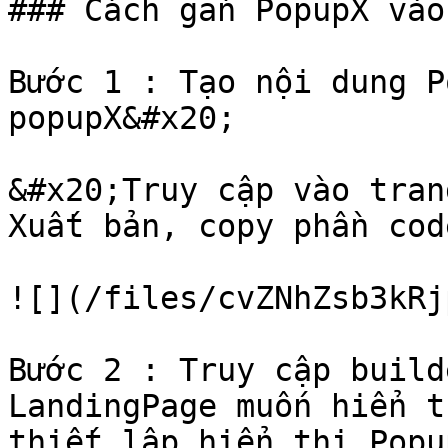
### Cách gắn PopupX vào
Bước 1 : Tạo nội dung P
popupX&#x20;

&#x20;Truy cập vào tran
Xuất bản, copy phần cod
![](/files/cvZNhZsb3kRj
Bước 2 : Truy cập build
LandingPage muốn hiển t
thiết lập hiển thị Popu