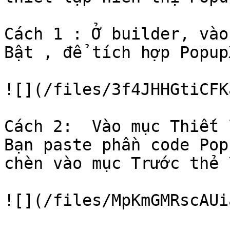
Cách 1 : Ở builder, vào
Bật , để tích hợp Popup
![](/files/3f4JHHGtiCFK
Cách 2:  Vào mục Thiết 
Bạn paste phần code Pop
chèn vào mục Trước thẻ 