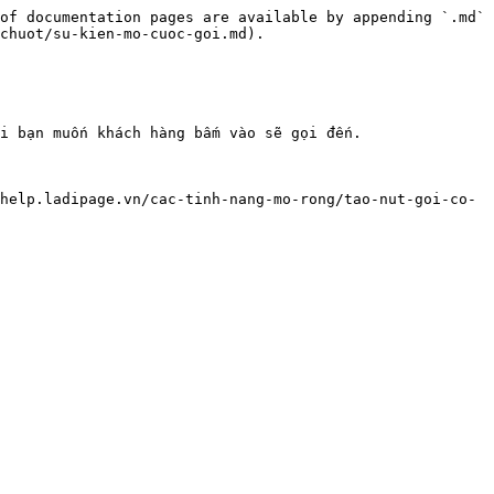
of documentation pages are available by appending `.md` 
chuot/su-kien-mo-cuoc-goi.md).

i bạn muốn khách hàng bấm vào sẽ gọi đến.

help.ladipage.vn/cac-tinh-nang-mo-rong/tao-nut-goi-co-