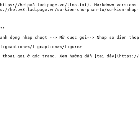
https://helpv3.ladipage.vn/llms.txt). Markdown versions 
s://helpv3.ladipage.vn/su-kien-cho-phan-tu/su-kien-nhap-
**

ành động nhấp chuột --> Mở cuộc gọi--> Nhập số điện thoạ
figcaption></figcaption></figure>

 thoại gọi ở góc trang. Xem hướng dẫn [tại đây](https://