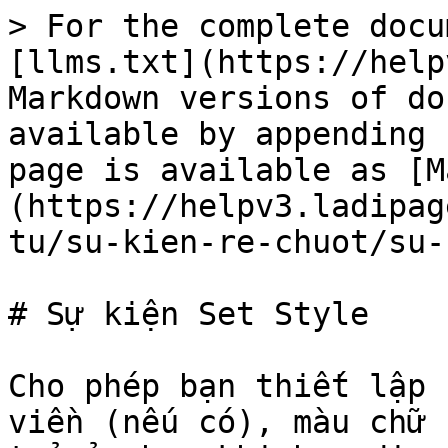
> For the complete docu
[llms.txt](https://help
Markdown versions of do
available by appending 
page is available as [M
(https://helpv3.ladipag
tu/su-kien-re-chuot/su-
# Sự kiện Set Style

Cho phép bạn thiết lập 
viền (nếu có), màu chữ 