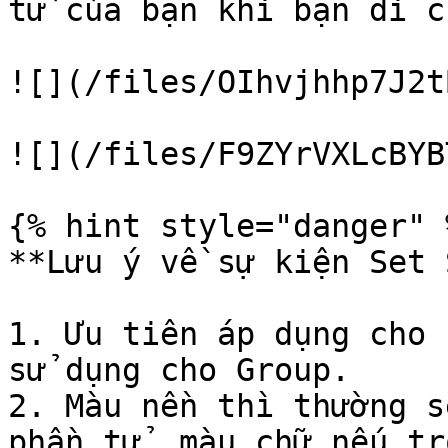
tử của bạn khi bạn di c
![](/files/OIhvjhhp7J2t
![](/files/F9ZYrVXLcBYB
{% hint style="danger" %
**Lưu ý về sự kiện Set 
1. Ưu tiên áp dụng cho 
sử dụng cho Group.

2. Màu nền thì thường s
phần tử, màu chữ nếu tr