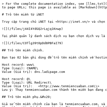
> For the complete documentation index, see [llms.txt](
to page URLs; this page is available as [Markdown](http
# Trỏ tên miền từ iNET

Truy cập trang chủ iNET tại <https://inet.vn/> và chọn 
![](/files/j44I4YdGQ2rLqjq1Knwp)

Tại phần quản lý danh sách dịch vụ bạn chọn dịch vụ là 
![](/files/COTlg39t0pDd8PBFaI79)

## Trỏ tên miền chính.

Bạn tạo 02 bản ghi dùng để trỏ tên miền chính về hostin
Host record: www\

Type (Loại): CNAME\

Value (Giá trị): dns.ladipage.com

Host record: @\

Type (Loại): URL Redirect\

Value (Giá trị):   <http://www.tenmiencuaban.com\\>

Lưu ý: Thay tenmiencuaban.com thành tên miền bạn đang c
## Trỏ tên miền phụ.&#x20;

Giả sử tên miền chính của bạn là tenmiencuaban.com, và 