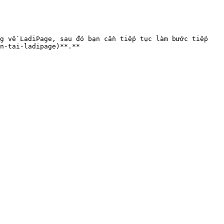
g về LadiPage, sau đó bạn cần tiếp tục làm bước tiếp 
n-tai-ladipage)**.**
