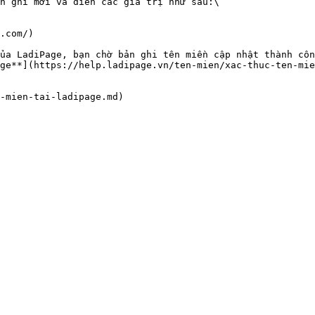
n ghi mới và điền các giá trị như sau:\

.com/)

ủa LadiPage, bạn chờ bản ghi tên miền cập nhật thành côn
ge**](https://help.ladipage.vn/ten-mien/xac-thuc-ten-mie
-mien-tai-ladipage.md)
