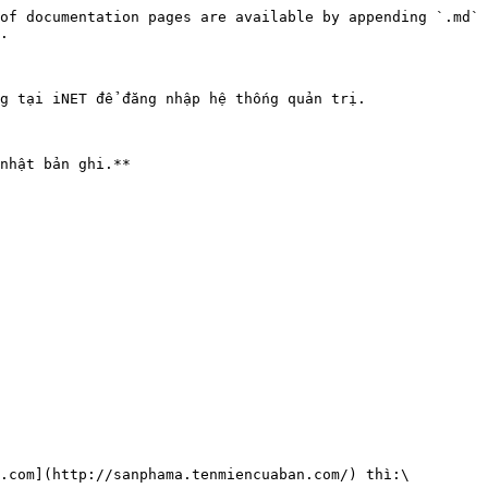
of documentation pages are available by appending `.md` 
.

g tại iNET để đăng nhập hệ thống quản trị.

nhật bản ghi.**

.com](http://sanphama.tenmiencuaban.com/) thì:\
