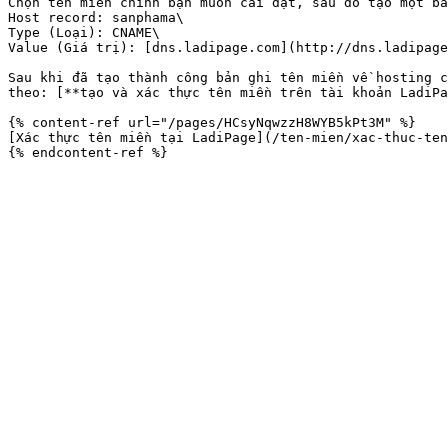
Chọn tên miền chính bạn muốn cài đặt, sau đó tạo một bả
Host record: sanphama\

Type (Loại): CNAME\

Value (Giá trị): [dns.ladipage.com](http://dns.ladipage
Sau khi đã tạo thành công bản ghi tên miền về hosting c
theo: [**tạo và xác thực tên miền trên tài khoản LadiPa
{% content-ref url="/pages/HCsyNqwzzH8WYB5kPt3M" %}

[Xác thực tên miền tại LadiPage](/ten-mien/xac-thuc-ten