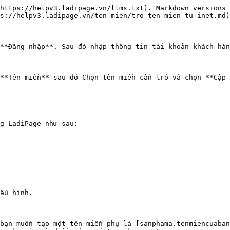
https://helpv3.ladipage.vn/llms.txt). Markdown versions 
s://helpv3.ladipage.vn/ten-mien/tro-ten-mien-tu-inet.md)
**Đăng nhập**. Sau đó nhập thông tin tài khoản khách hàn
**Tên miền** sau đó Chọn tên miền cần trỏ và chọn **Cập 
g LadiPage như sau:

ấu hình.

bạn muốn tạo một tên miền phụ là [sanphama.tenmiencuaban