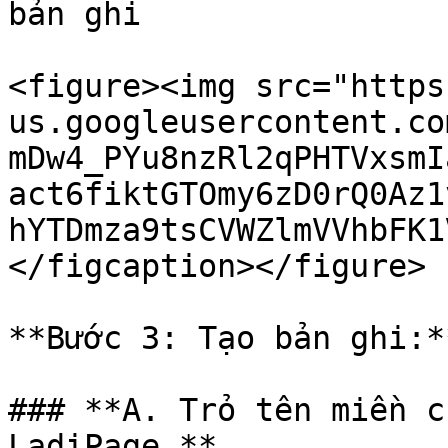
bản ghi

<figure><img src="https
us.googleusercontent.co
mDw4_PYu8nzRl2qPHTVxsmI
act6fiktGTOmy6zD0rQ0Az1
hYTDmza9tsCVWZlmVVhbFK1
</figcaption></figure>

**Bước 3: Tạo bản ghi:**
### **A. Trỏ tên miền c
LadiPage.**
