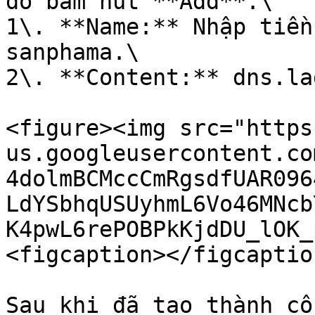
đó bấm nút **Add**.\

1\. **Name:** Nhập tiền
sanphama.\

2\. **Content:** dns.la
<figure><img src="https
us.googleusercontent.co
4dolmBCMccCmRgsdfUAR096
LdYSbhqUSUyhmL6Vo46MNcb
K4pwL6rePOBPkKjdDU_lOK_
<figcaption></figcaptio
Sau khi đã tạo thành cô