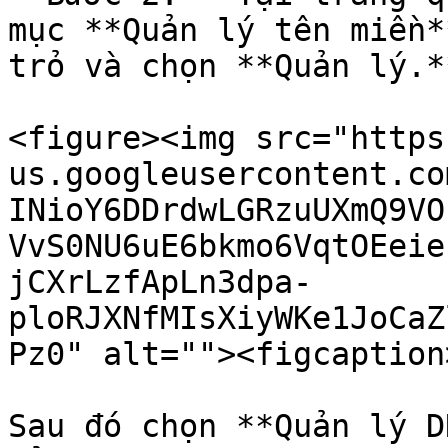
mục **Quản lý tên miền*
trỏ và chọn **Quản lý.**
<figure><img src="https
us.googleusercontent.co
INioY6DDrdwLGRzuUXmQ9VO
VvS0NU6uE6bkmo6VqtOEeie
jCXrLzfApLn3dpa-
ploRJXNfMIsXiyWKe1JoCaZ
Pz0" alt=""><figcaption
Sau đó chọn **Quản lý D