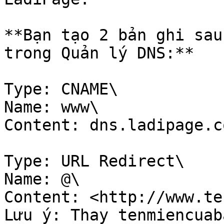
**Bạn tạo 2 bản ghi sau
trong Quản lý DNS:**

Type: CNAME\

Name: www\

Content: dns.ladipage.co
Type: URL Redirect\

Name: @\

Content: <http://www.te
Lưu ý: Thay tenmiencuab