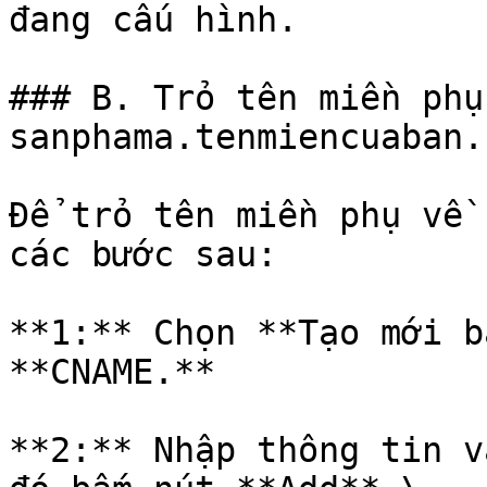
đang cấu hình.

### B. Trỏ tên miền phụ
sanphama.tenmiencuaban.
Để trỏ tên miền phụ về 
các bước sau:

**1:** Chọn **Tạo mới b
**CNAME.**

**2:** Nhập thông tin v