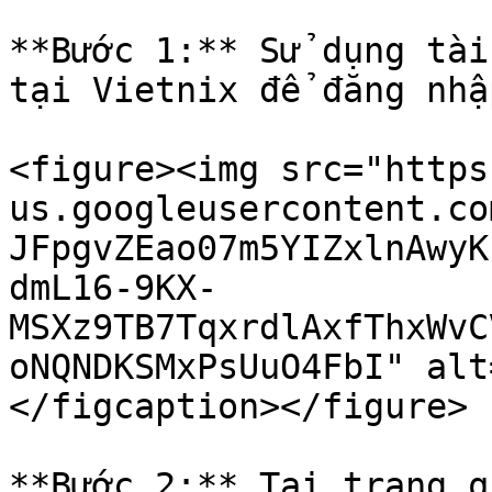
**Bước 1:** Sử dụng tài
tại Vietnix để đăng nhập
<figure><img src="https
us.googleusercontent.co
JFpgvZEao07m5YIZxlnAwyK
dmL16-9KX-
MSXz9TB7TqxrdlAxfThxWvC
oNQNDKSMxPsUuO4FbI" alt
</figcaption></figure>

**Bước 2:** Tại trang q