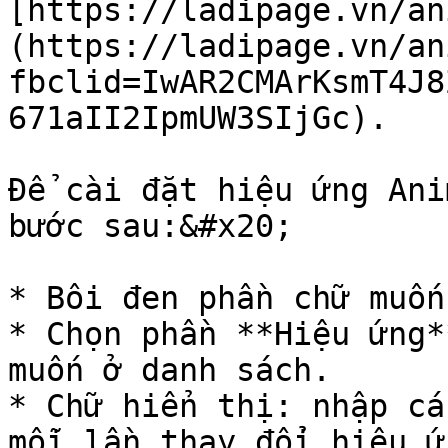
[https://ladipage.vn/an
(https://ladipage.vn/an
fbclid=IwAR2CMArKsmT4J8
671aII2IpmUW3SIjGc).

Để cài đặt hiệu ứng Ani
bước sau:&#x20;

* Bôi đen phần chữ muốn
* Chọn phần **Hiệu ứng*
muốn ở danh sách.

* Chữ hiển thị: nhập cá
mỗi lần thay đổi hiệu ứ