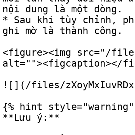
nội dung là một dòng.

* Sau khi tùy chỉnh, ph
ghi mờ là thành công.

<figure><img src="/file
alt=""><figcaption></fi
![](/files/zXoyMxIuvRDx
{% hint style="warning" 
**Lưu ý:**
